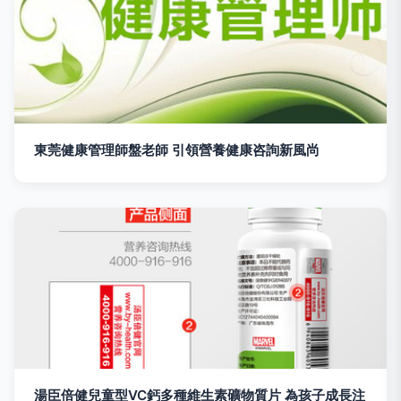
東莞健康管理師盤老師 引領營養健康咨詢新風尚
湯臣倍健兒童型VC鈣多種維生素礦物質片 為孩子成長注